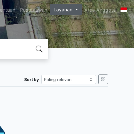
Layanan
antuan
Pustakawan
Area Anggota
Sort by