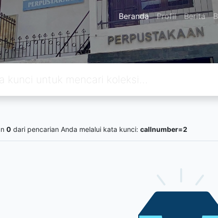
Beranda
Profil
Berita
B
an
0
dari pencarian Anda melalui kata kunci:
callnumber=2