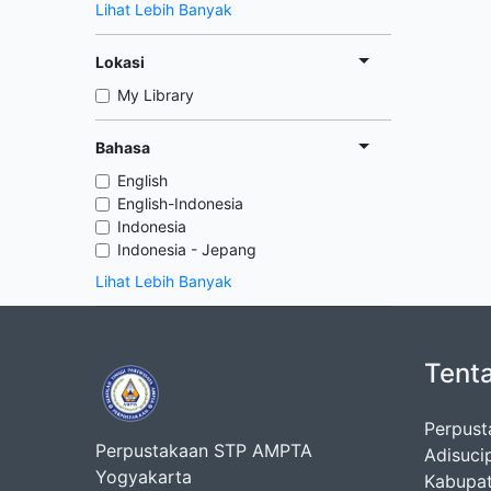
Lihat Lebih Banyak
Lokasi
My Library
Bahasa
English
English-Indonesia
Indonesia
Indonesia - Jepang
Lihat Lebih Banyak
Tent
Perpust
Perpustakaan STP AMPTA
Adisuci
Yogyakarta
Kabupat