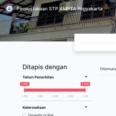
Perpustakaan STP AMPTA Yogyakarta
Ditapis dengan
Ditemuk
Tahun Penerbitan
1 850
2 026
1 850
1 894
1 938
1 982
2 026
Ketersediaan
Tersedia di Rak