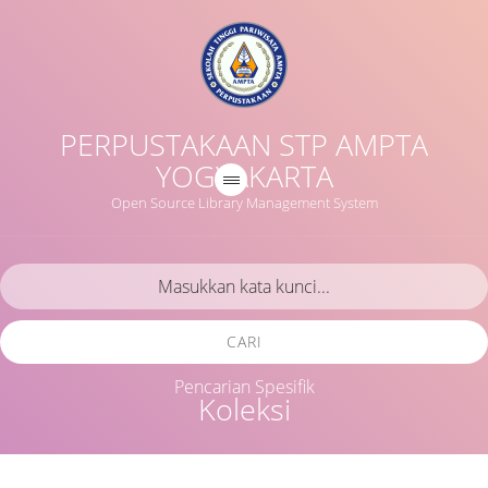
PERPUSTAKAAN STP AMPTA
YOGYAKARTA
Open Source Library Management System
CARI
Pencarian Spesifik
Koleksi