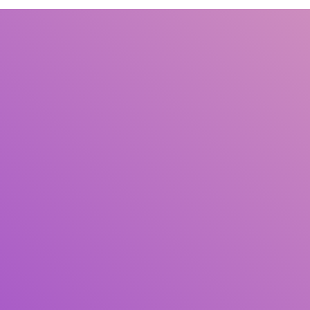
Judul
Pengarang
Subjek
ISBN/ISSN
Tipe Koleksi
Lokasi
GMD